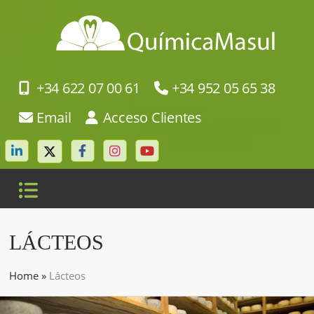
+34 622 07 00 61
+34 952 05 65 38
Email
Acceso Clientes
LÁCTEOS
Home
»
Lácteos