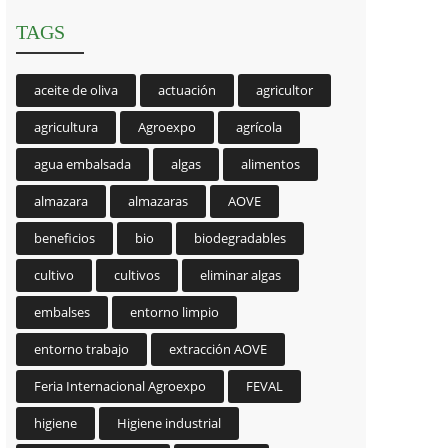
TAGS
aceite de oliva
actuación
agricultor
agricultura
Agroexpo
agrícola
agua embalsada
algas
alimentos
almazara
almazaras
AOVE
beneficios
bio
biodegradables
cultivo
cultivos
eliminar algas
embalses
entorno limpio
entorno trabajo
extracción AOVE
Feria Internacional Agroexpo
FEVAL
higiene
Higiene industrial