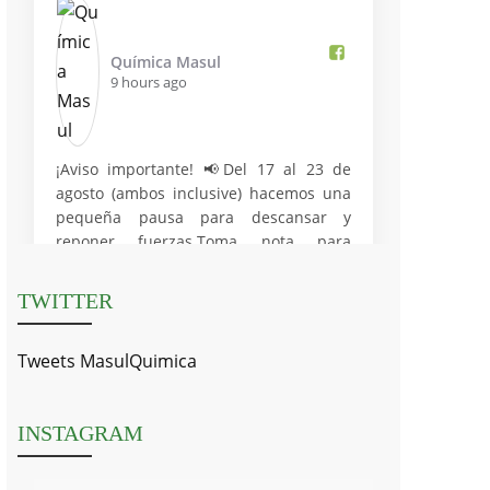
Química Masul️
9 hours ago
¡Aviso importante! 📢Del 17 al 23 de
agosto (ambos inclusive) hacemos una
pequeña pausa para descansar y
reponer fuerzas.Toma nota para
planificar tus pedidos o realizar tus
consultas antes de nuestra salida.
TWITTER
Volvemos al 100% el 24 de
agosto.Recuerda que aún tienes tiempo
Tweets MasulQuimica
para hacer tus pedidos 😉
#QuimicaMasul #AvisoImportante
#Vacaciones #ServicioAlCliente
INSTAGRAM
#AvisoAClientes
Photo