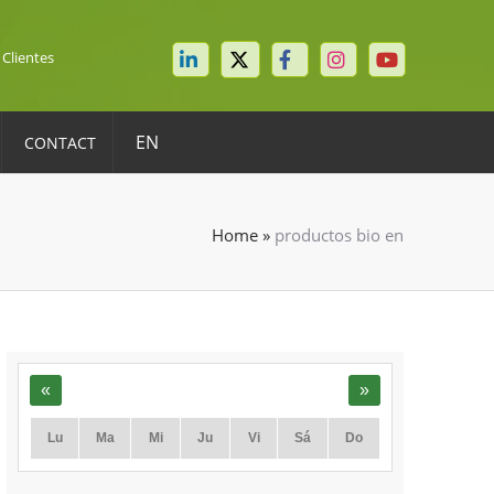
 Clientes
EN
CONTACT
Home
»
productos bio en
«
»
Lu
Ma
Mi
Ju
Vi
Sá
Do