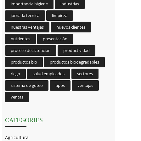
importancia higiene
industrias
jornada técnica
limpieza
nuestras ventajas
nuevos clientes
nutrientes
presentación
proceso de actuación
productividad
productos bio
productos biodegradables
riego
salud empleados
sectores
sistema de goteo
tipos
ventajas
ventas
CATEGORIES
Agricultura